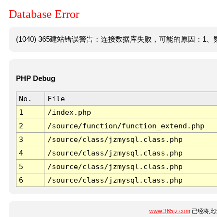
Database Error
(1040) 365建站错误警告：连接数据库失败，可能的原因：1、数
PHP Debug
No.
File
1
/index.php
2
/source/function/function_extend.php
3
/source/class/jzmysql.class.php
4
/source/class/jzmysql.class.php
5
/source/class/jzmysql.class.php
6
/source/class/jzmysql.class.php
www.365jz.com
已经将此