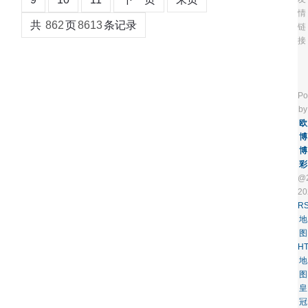
情
共
862
页
8613
条记录
链
接
Po
by
欧
博
博
彩
@2
20
R
地
图
H
地
图
皇
冠