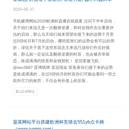
2025-05-27
手机赌博网站2020欧洲杯直播在线观看 过问下半年启动，
关于咱们来说又是一次翻身逆袭，和对自我作念出重新评
估的启动，那么当天咱们就来望望在接下来的这两个月里
过问到6月和7月的启动，哪些星座们的运势会有可以的周
折，深信关于底下这些东说念主来说只须你们作念好规
画，那么就一定会比及翻身逆袭的时辰，也会被庆幸留
恋，收成满满的惊喜和金钱契机！ 皇冠客服飞机：
@seo3687 亚博棋牌 皇冠现金 双鱼座你们接下来的运势
是收成满满的，在过问到6月的时辰你们可能会看到一些之
前所尽力的效劳，不仅会有价值上的呈报，
新2足球网址
菠菜网站平台搭建欧洲杯竞猜去551yb点卡姆
（www.juqmo.com）