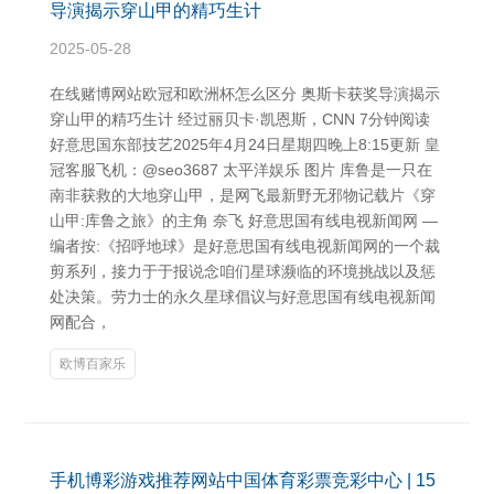
导演揭示穿山甲的精巧生计
2025-05-28
在线赌博网站欧冠和欧洲杯怎么区分 奥斯卡获奖导演揭示
穿山甲的精巧生计 经过丽贝卡·凯恩斯，CNN 7分钟阅读
好意思国东部技艺2025年4月24日星期四晚上8:15更新 皇
冠客服飞机：@seo3687 太平洋娱乐 图片 库鲁是一只在
南非获救的大地穿山甲，是网飞最新野无邪物记载片《穿
山甲:库鲁之旅》的主角 奈飞 好意思国有线电视新闻网 —
编者按:《招呼地球》是好意思国有线电视新闻网的一个裁
剪系列，接力于于报说念咱们星球濒临的环境挑战以及惩
处决策。劳力士的永久星球倡议与好意思国有线电视新闻
网配合，
欧博百家乐
手机博彩游戏推荐网站中国体育彩票竞彩中心 | 15