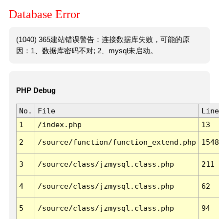
Database Error
(1040) 365建站错误警告：连接数据库失败，可能的原
因：1、数据库密码不对; 2、mysql未启动。
PHP Debug
No.
File
Line
1
/index.php
13
2
/source/function/function_extend.php
1548
3
/source/class/jzmysql.class.php
211
4
/source/class/jzmysql.class.php
62
5
/source/class/jzmysql.class.php
94