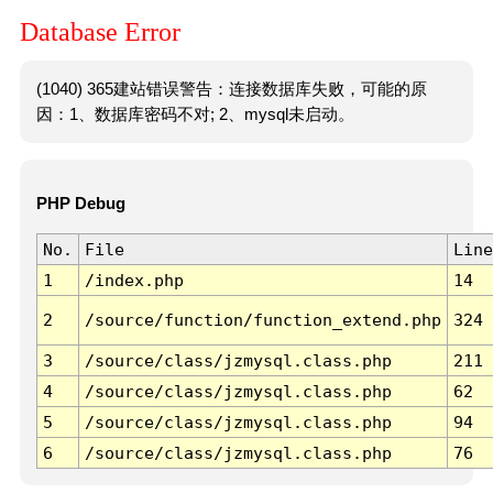
Database Error
(1040) 365建站错误警告：连接数据库失败，可能的原
因：1、数据库密码不对; 2、mysql未启动。
PHP Debug
No.
File
Line
1
/index.php
14
2
/source/function/function_extend.php
324
3
/source/class/jzmysql.class.php
211
4
/source/class/jzmysql.class.php
62
5
/source/class/jzmysql.class.php
94
6
/source/class/jzmysql.class.php
76