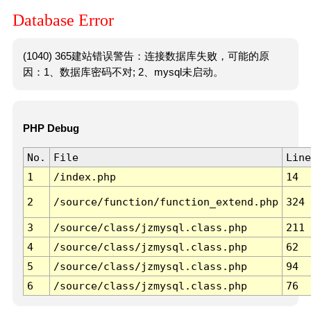
Database Error
(1040) 365建站错误警告：连接数据库失败，可能的原
因：1、数据库密码不对; 2、mysql未启动。
PHP Debug
No.
File
Line
1
/index.php
14
2
/source/function/function_extend.php
324
3
/source/class/jzmysql.class.php
211
4
/source/class/jzmysql.class.php
62
5
/source/class/jzmysql.class.php
94
6
/source/class/jzmysql.class.php
76