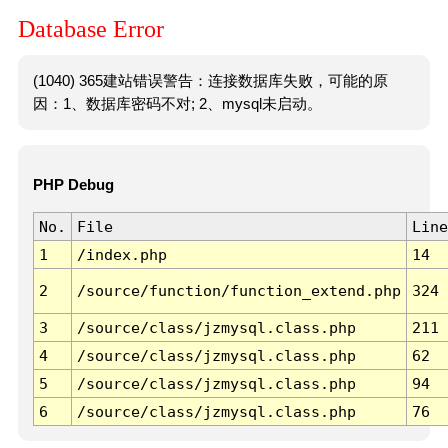
Database Error
(1040) 365建站错误警告：连接数据库失败，可能的原
因：1、数据库密码不对; 2、mysql未启动。
PHP Debug
No.
File
Line
1
/index.php
14
2
/source/function/function_extend.php
324
3
/source/class/jzmysql.class.php
211
4
/source/class/jzmysql.class.php
62
5
/source/class/jzmysql.class.php
94
6
/source/class/jzmysql.class.php
76