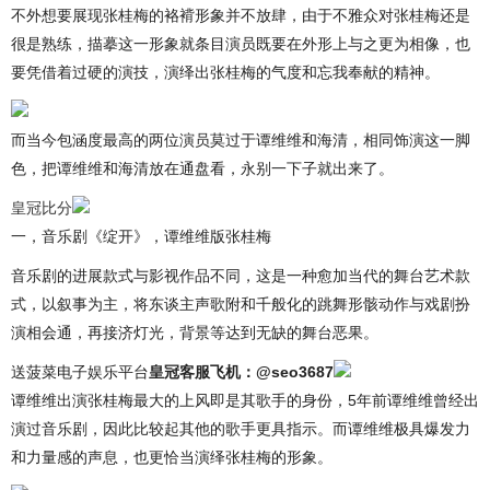
不外想要展现张桂梅的袼褙形象并不放肆，由于不雅众对张桂梅还是
很是熟练，描摹这一形象就条目演员既要在外形上与之更为相像，也
要凭借着过硬的演技，演绎出张桂梅的气度和忘我奉献的精神。
而当今包涵度最高的两位演员莫过于谭维维和海清，相同饰演这一脚
色，把谭维维和海清放在通盘看，永别一下子就出来了。
皇冠比分
一，音乐剧《绽开》，谭维维版张桂梅
音乐剧的进展款式与影视作品不同，这是一种愈加当代的舞台艺术款
式，以叙事为主，将东谈主声歌附和千般化的跳舞形骸动作与戏剧扮
演相会通，再接济灯光，背景等达到无缺的舞台恶果。
送菠菜电子娱乐平台
皇冠客服飞机：@seo3687
谭维维出演张桂梅最大的上风即是其歌手的身份，5年前谭维维曾经出
演过音乐剧，因此比较起其他的歌手更具指示。而谭维维极具爆发力
和力量感的声息，也更恰当演绎张桂梅的形象。