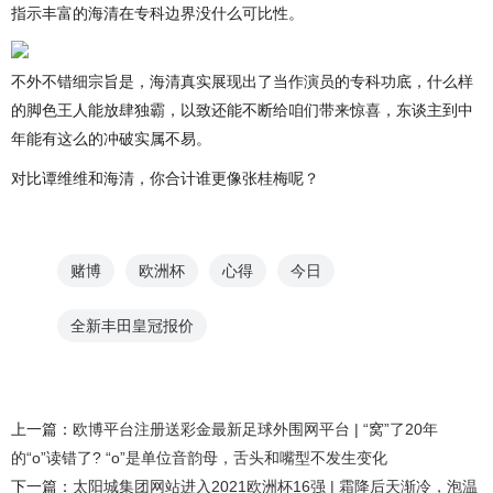
指示丰富的海清在专科边界没什么可比性。
不外不错细宗旨是，海清真实展现出了当作演员的专科功底，什么样
的脚色王人能放肆独霸，以致还能不断给咱们带来惊喜，东谈主到中
年能有这么的冲破实属不易。
对比谭维维和海清，你合计谁更像张桂梅呢？
赌博
欧洲杯
心得
今日
全新丰田皇冠报价
上一篇：
欧博平台注册送彩金最新足球外围网平台 | “窝”了20年
的“o”读错了? “o”是单位音韵母，舌头和嘴型不发生变化
下一篇：
太阳城集团网站进入2021欧洲杯16强 | 霜降后天渐冷，泡温