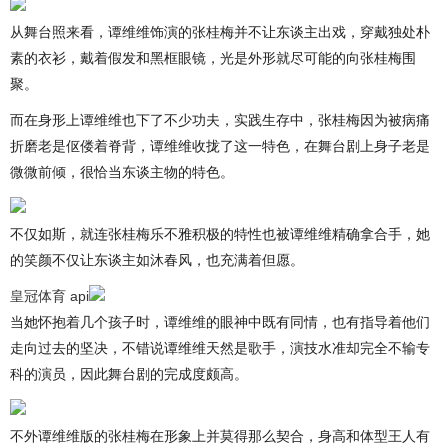
从舞台照来看，谭维维饰演的张桂梅并不让东谈主出戏，穿戴独处朴
素的衣衫，戴着假发和黑框眼镜，光是外形就尽可能的向张桂梅围
聚。
而在身形上谭维维也下了不少功夫，实践生存中，张桂梅因为被病痛
折磨老是伛偻着脊背，谭维维收拢了这一特色，在舞台剧上身子老是
微微前倾，很恰当东谈主物的特色。
不仅如斯，就连张桂梅乐不雅积极的特性也被谭维维精确拿合手，她
的笑颜不仅让东谈主如沐春风，也充满着但愿。
皇冠体育 api
当她怀抱着几个孩子时，谭维维的眼神中既有同情，也有指导着他们
走向过去的坚决，不错说谭维维天然是歌手，演技水准却完全不输专
科的演员，因此舞台剧的完成度颇高。
不外谭维维版的张桂梅在形象上并莫得那么契合，身高和体型王人有