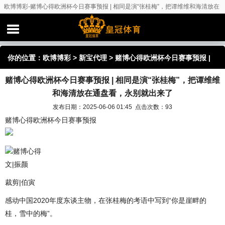
欧博博彩-赌博心得欧洲杯今日赛事预报 | 相同是演“张桂梅”，把谭维维和海清放在
通盘看，永别就出来了
你的位置：
欧博博彩
>
新宝代理
> 赌博心得欧洲杯今日赛事预报 |
赌博心得欧洲杯今日赛事预报 | 相同是演“张桂梅”，把谭维维
相同是演“张桂梅”，把谭维维和海清放在通盘看，永别就出来了
和海清放在通盘看，永别就出来了
发布日期：2025-06-06 01:45 点击次数：93
赌博心得欧洲杯今日赛事预报
赌博心得
文|振颜
裁剪|伯寅
感动中国2020年度东谈主物，在张桂梅的考语中写到“你是崖畔的
桂，雪中的梅”。