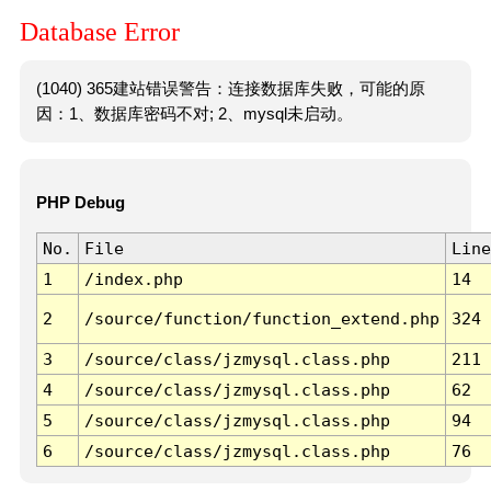
Database Error
(1040) 365建站错误警告：连接数据库失败，可能的原
因：1、数据库密码不对; 2、mysql未启动。
PHP Debug
No.
File
Line
1
/index.php
14
2
/source/function/function_extend.php
324
3
/source/class/jzmysql.class.php
211
4
/source/class/jzmysql.class.php
62
5
/source/class/jzmysql.class.php
94
6
/source/class/jzmysql.class.php
76