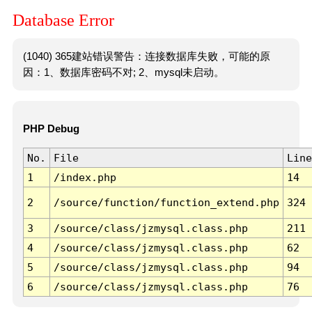
Database Error
(1040) 365建站错误警告：连接数据库失败，可能的原
因：1、数据库密码不对; 2、mysql未启动。
PHP Debug
No.
File
Line
1
/index.php
14
2
/source/function/function_extend.php
324
3
/source/class/jzmysql.class.php
211
4
/source/class/jzmysql.class.php
62
5
/source/class/jzmysql.class.php
94
6
/source/class/jzmysql.class.php
76