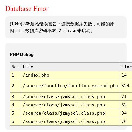
Database Error
(1040) 365建站错误警告：连接数据库失败，可能的原
因：1、数据库密码不对; 2、mysql未启动。
PHP Debug
No.
File
Line
1
/index.php
14
2
/source/function/function_extend.php
324
3
/source/class/jzmysql.class.php
211
4
/source/class/jzmysql.class.php
62
5
/source/class/jzmysql.class.php
94
6
/source/class/jzmysql.class.php
76