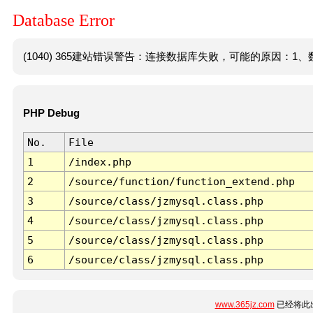
Database Error
(1040) 365建站错误警告：连接数据库失败，可能的原因：1、数
PHP Debug
No.
File
1
/index.php
2
/source/function/function_extend.php
3
/source/class/jzmysql.class.php
4
/source/class/jzmysql.class.php
5
/source/class/jzmysql.class.php
6
/source/class/jzmysql.class.php
www.365jz.com
已经将此