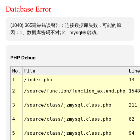
Database Error
(1040) 365建站错误警告：连接数据库失败，可能的原
因：1、数据库密码不对; 2、mysql未启动。
PHP Debug
No.
File
Line
1
/index.php
13
2
/source/function/function_extend.php
1548
3
/source/class/jzmysql.class.php
211
4
/source/class/jzmysql.class.php
62
5
/source/class/jzmysql.class.php
94