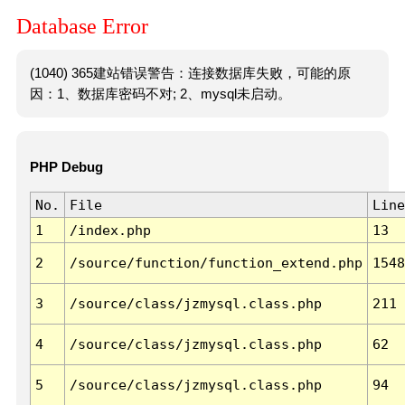
Database Error
(1040) 365建站错误警告：连接数据库失败，可能的原
因：1、数据库密码不对; 2、mysql未启动。
PHP Debug
No.
File
Line
1
/index.php
13
2
/source/function/function_extend.php
1548
3
/source/class/jzmysql.class.php
211
4
/source/class/jzmysql.class.php
62
5
/source/class/jzmysql.class.php
94