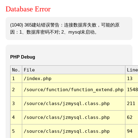
Database Error
(1040) 365建站错误警告：连接数据库失败，可能的原
因：1、数据库密码不对; 2、mysql未启动。
PHP Debug
No.
File
Line
1
/index.php
13
2
/source/function/function_extend.php
1548
3
/source/class/jzmysql.class.php
211
4
/source/class/jzmysql.class.php
62
5
/source/class/jzmysql.class.php
94