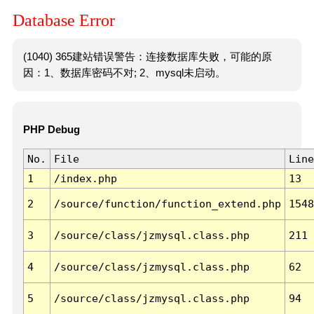
Database Error
(1040) 365建站错误警告：连接数据库失败，可能的原
因：1、数据库密码不对; 2、mysql未启动。
PHP Debug
No.
File
Line
1
/index.php
13
2
/source/function/function_extend.php
1548
3
/source/class/jzmysql.class.php
211
4
/source/class/jzmysql.class.php
62
5
/source/class/jzmysql.class.php
94