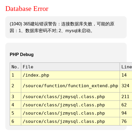
Database Error
(1040) 365建站错误警告：连接数据库失败，可能的原
因：1、数据库密码不对; 2、mysql未启动。
PHP Debug
No.
File
Line
1
/index.php
14
2
/source/function/function_extend.php
324
3
/source/class/jzmysql.class.php
211
4
/source/class/jzmysql.class.php
62
5
/source/class/jzmysql.class.php
94
6
/source/class/jzmysql.class.php
76