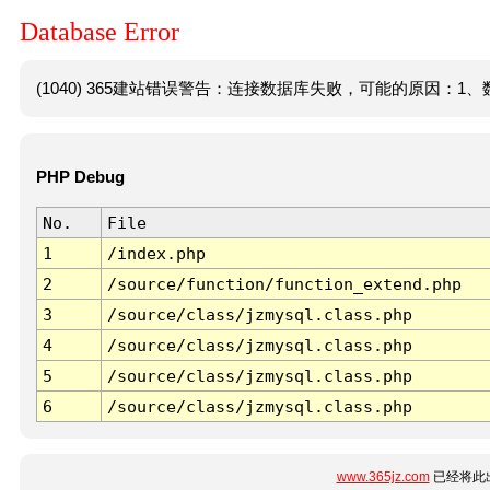
Database Error
(1040) 365建站错误警告：连接数据库失败，可能的原因：1、数
PHP Debug
No.
File
1
/index.php
2
/source/function/function_extend.php
3
/source/class/jzmysql.class.php
4
/source/class/jzmysql.class.php
5
/source/class/jzmysql.class.php
6
/source/class/jzmysql.class.php
www.365jz.com
已经将此