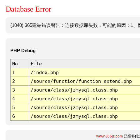
Database Error
(1040) 365建站错误警告：连接数据库失败，可能的原因：1、数
PHP Debug
No.
File
1
/index.php
2
/source/function/function_extend.php
3
/source/class/jzmysql.class.php
4
/source/class/jzmysql.class.php
5
/source/class/jzmysql.class.php
6
/source/class/jzmysql.class.php
www.365jz.com
已经将此