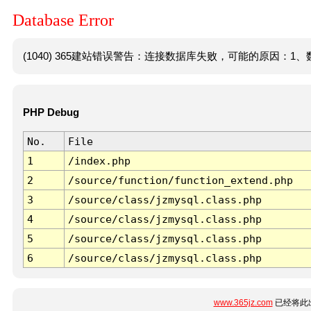
Database Error
(1040) 365建站错误警告：连接数据库失败，可能的原因：1、数
PHP Debug
No.
File
1
/index.php
2
/source/function/function_extend.php
3
/source/class/jzmysql.class.php
4
/source/class/jzmysql.class.php
5
/source/class/jzmysql.class.php
6
/source/class/jzmysql.class.php
www.365jz.com
已经将此