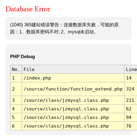
Database Error
(1040) 365建站错误警告：连接数据库失败，可能的原
因：1、数据库密码不对; 2、mysql未启动。
PHP Debug
No.
File
Line
1
/index.php
14
2
/source/function/function_extend.php
324
3
/source/class/jzmysql.class.php
211
4
/source/class/jzmysql.class.php
62
5
/source/class/jzmysql.class.php
94
6
/source/class/jzmysql.class.php
76