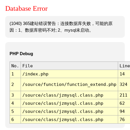
Database Error
(1040) 365建站错误警告：连接数据库失败，可能的原
因：1、数据库密码不对; 2、mysql未启动。
PHP Debug
No.
File
Line
1
/index.php
14
2
/source/function/function_extend.php
324
3
/source/class/jzmysql.class.php
211
4
/source/class/jzmysql.class.php
62
5
/source/class/jzmysql.class.php
94
6
/source/class/jzmysql.class.php
76