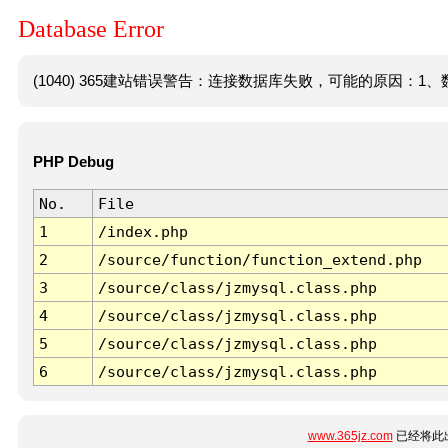
Database Error
(1040) 365建站错误警告：连接数据库失败，可能的原因：1、数
PHP Debug
No.
File
1
/index.php
2
/source/function/function_extend.php
3
/source/class/jzmysql.class.php
4
/source/class/jzmysql.class.php
5
/source/class/jzmysql.class.php
6
/source/class/jzmysql.class.php
www.365jz.com
已经将此