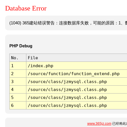
Database Error
(1040) 365建站错误警告：连接数据库失败，可能的原因：1、数
PHP Debug
No.
File
1
/index.php
2
/source/function/function_extend.php
3
/source/class/jzmysql.class.php
4
/source/class/jzmysql.class.php
5
/source/class/jzmysql.class.php
6
/source/class/jzmysql.class.php
www.365jz.com
已经将此