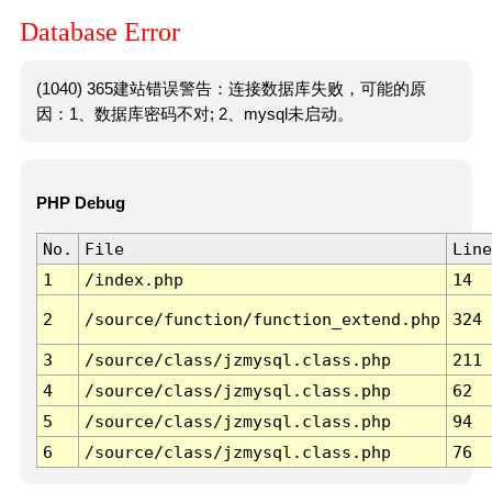
Database Error
(1040) 365建站错误警告：连接数据库失败，可能的原
因：1、数据库密码不对; 2、mysql未启动。
PHP Debug
No.
File
Line
1
/index.php
14
2
/source/function/function_extend.php
324
3
/source/class/jzmysql.class.php
211
4
/source/class/jzmysql.class.php
62
5
/source/class/jzmysql.class.php
94
6
/source/class/jzmysql.class.php
76