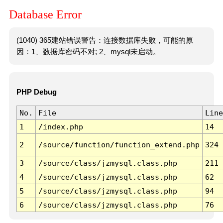
Database Error
(1040) 365建站错误警告：连接数据库失败，可能的原
因：1、数据库密码不对; 2、mysql未启动。
PHP Debug
No.
File
Line
1
/index.php
14
2
/source/function/function_extend.php
324
3
/source/class/jzmysql.class.php
211
4
/source/class/jzmysql.class.php
62
5
/source/class/jzmysql.class.php
94
6
/source/class/jzmysql.class.php
76