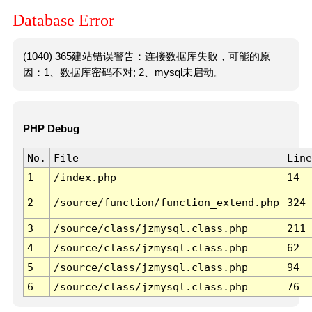
Database Error
(1040) 365建站错误警告：连接数据库失败，可能的原
因：1、数据库密码不对; 2、mysql未启动。
PHP Debug
No.
File
Line
1
/index.php
14
2
/source/function/function_extend.php
324
3
/source/class/jzmysql.class.php
211
4
/source/class/jzmysql.class.php
62
5
/source/class/jzmysql.class.php
94
6
/source/class/jzmysql.class.php
76